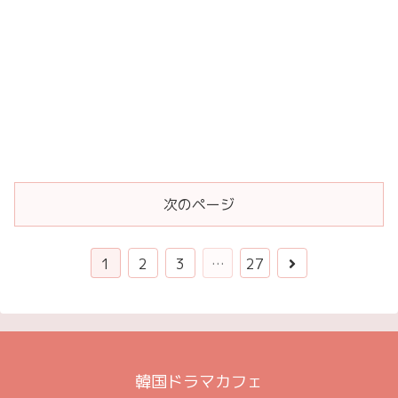
次のページ
1
2
3
…
27
韓国ドラマカフェ