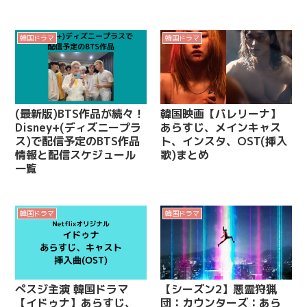
韓国ドラマ
韓国ドラマ
(最新版)BTS作品が続々！
韓国映画【バレリーナ】
Disney+(ディズニープラ
あらすじ、メインキャス
ス)で配信予定のBTS作品
ト、インスタ、OST(挿入
情報と配信スケジュール
歌)まとめ
一覧
韓国ドラマ
韓国ドラマ
ぺスジ主演 韓国ドラマ
【シーズン2】悪霊狩猟
【イドゥナ】あらすじ、
団：カウンターズ：あら