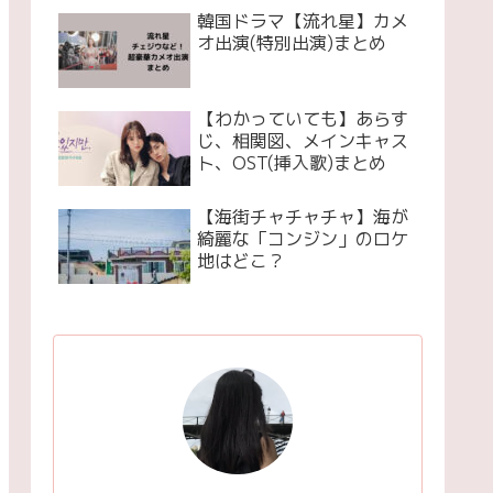
韓国ドラマ【流れ星】カメ
オ出演(特別出演)まとめ
【わかっていても】あらす
じ、相関図、メインキャス
ト、OST(挿入歌)まとめ
【海街チャチャチャ】海が
綺麗な「コンジン」のロケ
地はどこ？