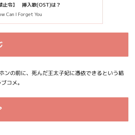
止令】 挿入歌(OST)は？
w Can I Forget You
じ
イホンの前に、死んだ王太子妃に憑依できるという結
ラブコメ。
？