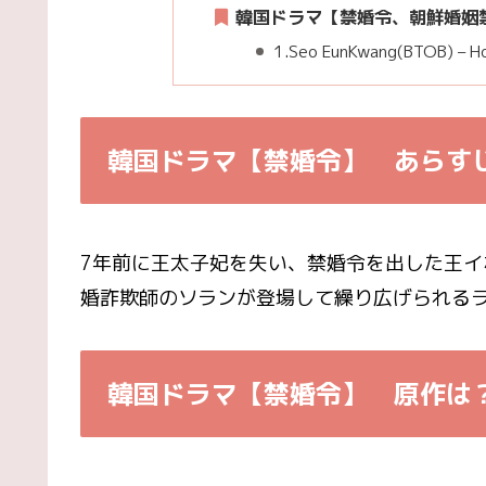
韓国ドラマ【禁婚令、朝鮮婚姻禁
1.Seo EunKwang(BTOB) – Ho
韓国ドラマ【禁婚令】 あらす
7年前に王太子妃を失い、禁婚令を出した王
婚詐欺師のソランが登場して繰り広げられる
韓国ドラマ【禁婚令】 原作は