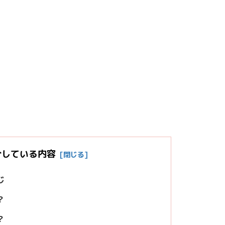
介している内容
じ
？
？