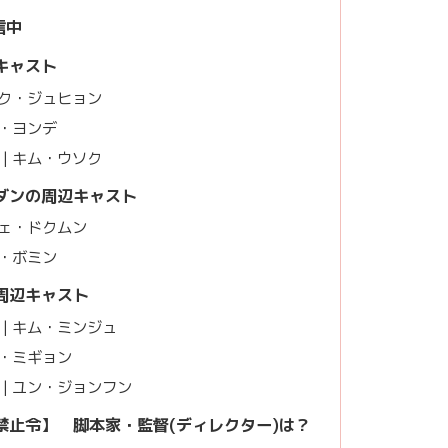
信中
キャスト
パク・ジュヒョン
ム・ヨンデ
| キム・ウソク
ダンの周辺キャスト
チェ・ドクムン
ン・ボミン
周辺キャスト
| キム・ミンジュ
ャ・ミギョン
| ユン・ジョンフン
姻禁止令】
脚本家・監督(ディレクター)は？