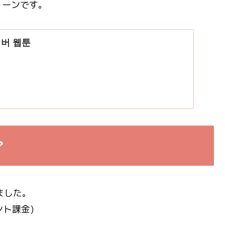
ゥーンです。
이버 웹툰
？
いました。
ント課金)