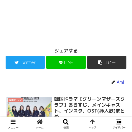
シェアする
Twitter
LINE
コピー
Ami
韓国ドラマ【グリーンマザーズク
韓国ドラマ
ラブ】あらすじ、メインキャス
ト、インスタ、OST(挿入歌)まと
め
2022年4月6日(水)から韓国のJTBCで放
メニュー
ホーム
検索
トップ
サイドバー
送される予定の「グリーンマザーズクラ