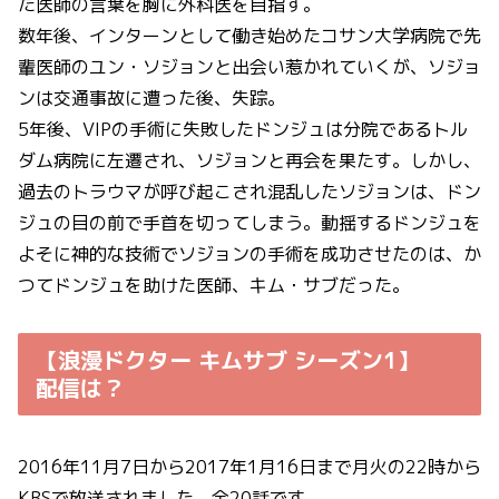
た医師の言葉を胸に外科医を目指す。
数年後、インターンとして働き始めたコサン大学病院で先
輩医師のユン・ソジョンと出会い惹かれていくが、ソジョ
ンは交通事故に遭った後、失踪。
5年後、VIPの手術に失敗したドンジュは分院であるトル
ダム病院に左遷され、ソジョンと再会を果たす。しかし、
過去のトラウマが呼び起こされ混乱したソジョンは、ドン
ジュの目の前で手首を切ってしまう。動揺するドンジュを
よそに神的な技術でソジョンの手術を成功させたのは、か
つてドンジュを助けた医師、キム・サブだった。
【浪漫ドクター キムサブ シーズン1】
配信は？
2016年11月7日から2017年1月16日まで月火の22時から
KBSで放送されました。全20話です。