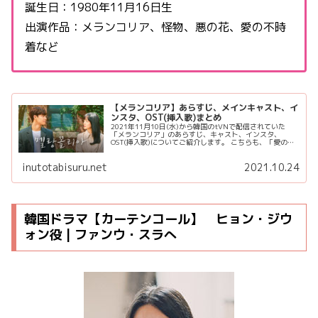
誕生日：1980年11月16日生
出演作品：メランコリア、怪物、悪の花、愛の不時
着など
【メランコリア】あらすじ、メインキャスト、イ
ンスタ、OST(挿入歌)まとめ
2021年11月10日(水)から韓国のtVNで配信されていた
「メランコリア」のあらすじ、キャスト、インスタ、
OST(挿入歌)についてご紹介します。 こちらも、「愛の不
時着」「トッケビ」など有名作品を数多く輩出している
「スタジオドラゴン」の...
inutotabisuru.net
2021.10.24
韓国ドラマ【カーテンコール】 ヒョン・ジウ
ォン役 | ファンウ・スラへ