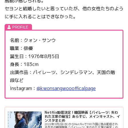
風貌が感じられる。
セヨンと結婚したいと思っていたが、他の女性たちのよう
に手に入れることはできなかった。
名前：クォン・サンウ
職業：俳優
誕生日：1976年8月5日
身長：183cm
出演作品：パイレーツ、シンデレラマン、天国の階
段など
Instagram：
@kwonsangwooofficalpage
Netflix配信決定！韓国映画【パイレーツ: 失わ
れた王家の秘宝】あらすじ、メインキャスト、イ
ンスタまとめ
2022年3月2日(水)からNetflixで190カ国に独占配信され
る予定の韓国映画「パイレーツ: 失われた王家の秘宝」の