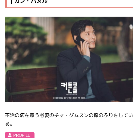
| カン・ハヌル
不治の病を患う老婆のチャ・グムスンの孫のふりをしてい
る。