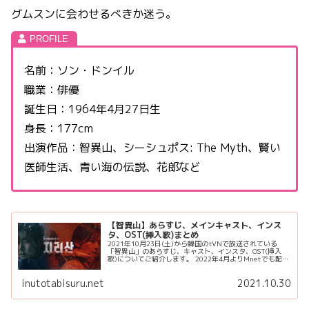
グムスンに会わせるべきか迷う。
名前：ソン・ドンイル
職業：俳優
誕生日：1964年4月27日生
身長：177cm
出演作品：智異山、シーシュポス: The Myth、賢い
医師生活、青い海の伝説、花郎など
【智異山】あらすじ、メインキャスト、インス
タ、OST(挿入歌)まとめ
2021年10月23日(土)から韓国のtVNで放送されている
「智異山」のあらすじ、キャスト、インスタ、OST(挿入
歌)についてご紹介します。 2022年4月よりMnetでも配信
されることが決まりました👏 智異山 あらすじ 智異山の
そびえ立つ...
inutotabisuru.net
2021.10.30