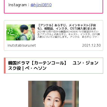
Instagram：
@hjini0810
【アンクル】あらすじ、メインキャスト(子役
も)、相関図、インスタ、OST(挿入歌)まとめ
2021年12月11日から韓国のCHOSEN TVで放送されてい
る「アンクル」のあらすじ、キャスト、インスタ、OST(挿
入歌)についてご紹介します。 アンクル あらすじ ファン
も将来性もない落ちぶれたミュージシャンである主人公の
ワン・ジ...
inutotabisuru.net
2021.12.30
韓国ドラマ【カーテンコール】 ユン・ジョン
スク役 | ぺ・へソン