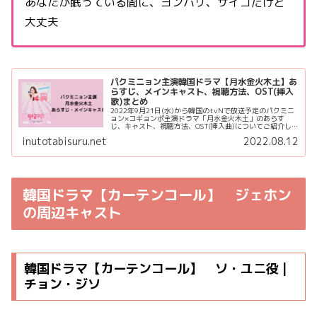
あなたが眠っている間に、ヨンパリ、サイコだけど
大丈夫
パクミニョン主演韓国ドラマ【月水金火木土】あ
らすじ、メインキャスト、視聴方法、OST(挿入
歌)まとめ
2022年9月21日(水)から韓国のtvNで放送予定のパクミニ
ョン×コギョンポ主演ドラマ「月水金火木土」のあらす
じ、キャスト、視聴方法、OST(挿入曲)についてご紹介し
ます。 日本では、U-NEXTにて独占見放題配信予定です！
inutotabisuru.net
2022.08.12
うれしいです...
韓国ドラマ【カーテンコール】 ジェホン
の周辺キャスト
韓国ドラマ【カーテンコール】 ソ・ユニ役 |
チョン・ジソ