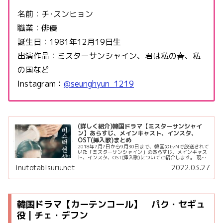
名前：チ･スンヒョン
職業：俳優
誕生日：1981年12月19日生
出演作品：ミスターサンシャイン、君は私の春、私
の国など
Instagram：
@seunghyun_1219
(詳しく紹介)韓国ドラマ【ミスターサンシャイ
ン】あらすじ、メインキャスト、インスタ、
OST(挿入歌)まとめ
2018年7月7日から9月30日まで、韓国のtvNで放送されて
いた「ミスターサンシャイン」のあらすじ、メインキャス
ト、インスタ、OST(挿入歌)についてご紹介します。 現
在、Netflixで全話配信されています。 本作品は、2019年
inutotabisuru.net
2022.03.27
の...
韓国ドラマ【カーテンコール】 パク・セギュ
役 | チェ・デフン