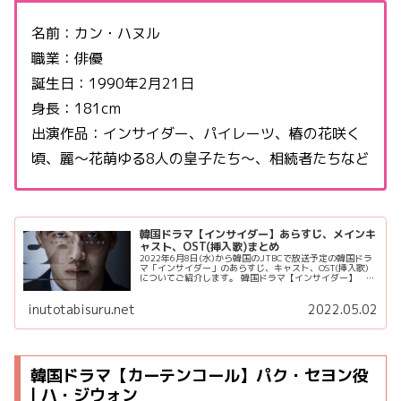
名前：カン・ハヌル
職業：俳優
誕生日：1990年2月21日
身長：181cm
出演作品：インサイダー、パイレーツ、椿の花咲く
頃、麗〜花萌ゆる8人の皇子たち〜、相続者たちなど
韓国ドラマ【インサイダー】あらすじ、メインキ
ャスト、OST(挿入歌)まとめ
2022年6月8日(水)から韓国のJTBCで放送予定の韓国ドラ
マ「インサイダー」のあらすじ、キャスト、OST(挿入歌)
についてご紹介します。 韓国ドラマ【インサイダー】 あ
らすじ 司法修習生が潜入捜査で人生が一変し、普通の生活
を取り戻そ...
inutotabisuru.net
2022.05.02
韓国ドラマ【カーテンコール】パク・セヨン役
| ハ・ジウォン