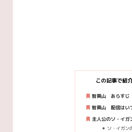
この記事で紹
智異山 あらすじ
智異山 配信はい
主人公のソ・イガ
ソ・イガン