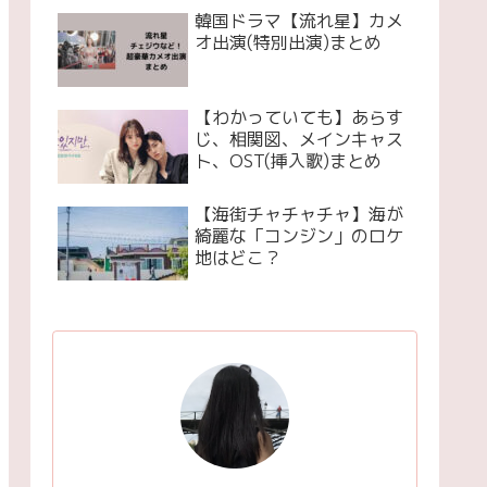
韓国ドラマ【流れ星】カメ
オ出演(特別出演)まとめ
【わかっていても】あらす
じ、相関図、メインキャス
ト、OST(挿入歌)まとめ
【海街チャチャチャ】海が
綺麗な「コンジン」のロケ
地はどこ？