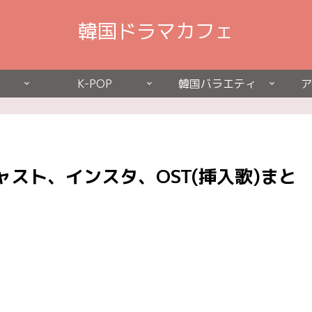
韓国ドラマカフェ
K-POP
韓国バラエティ
ア
スト、インスタ、OST(挿入歌)まと