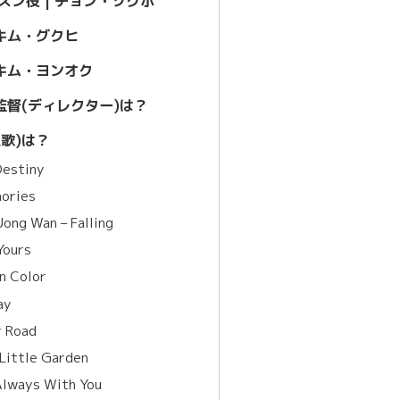
スン役 | チョン・ソクホ
 キム・グクヒ
 キム・ヨンオク
督(ディレクター)は？
入歌)は？
Destiny
ories
ong Wan – Falling
Yours
In Color
ay
r Road
Little Garden
Always With You