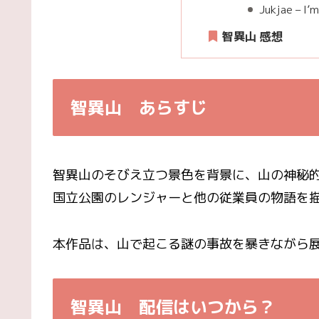
Jukjae – I
智異山 感想
智異山 あらすじ
智異山のそびえ立つ景色を背景に、山の神秘
国立公園のレンジャーと他の従業員の物語を
本作品は、山で起こる謎の事故を暴きながら
智異山 配信はいつから？