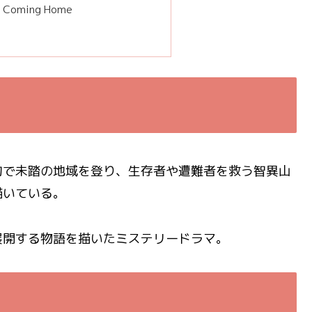
’m Coming Home
的で未踏の地域を登り、生存者や遭難者を救う智異山
描いている。
展開する物語を描いたミステリードラマ。