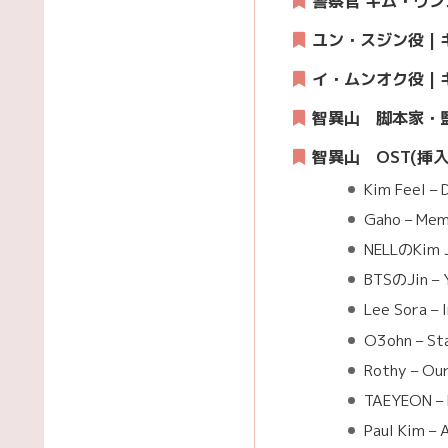
警察官 キム・ウン
ユン・スジン役 |
イ・ムンオク役 |
智異山
脚本家・監
智異山
OST(挿
Kim Feel – 
Gaho – Mem
NELLのKim J
BTSのJin – 
Lee Sora – 
O3ohn – St
Rothy – Ou
TAEYEON – 
Paul Kim – 