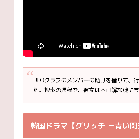
UFO
クラブのメンバーの助けを借りて、
語。捜索の過程で、彼女は不可解な謎に
韓国ドラマ【グリッチ －青い