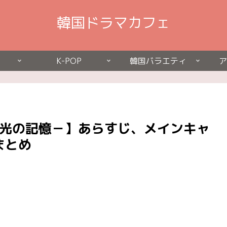
韓国ドラマカフェ
K-POP
韓国バラエティ
ア
閃光の記憶－】あらすじ、メインキャ
まとめ