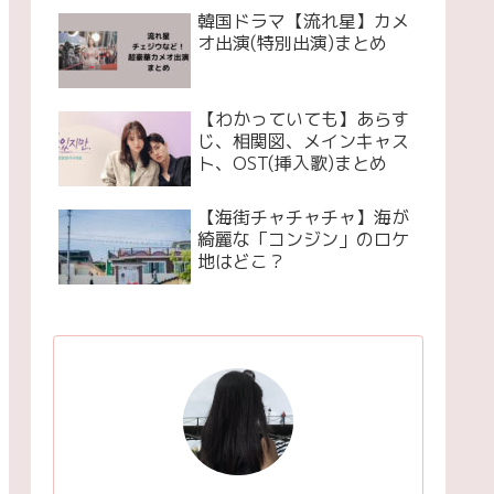
韓国ドラマ【流れ星】カメ
オ出演(特別出演)まとめ
【わかっていても】あらす
じ、相関図、メインキャス
ト、OST(挿入歌)まとめ
【海街チャチャチャ】海が
綺麗な「コンジン」のロケ
地はどこ？