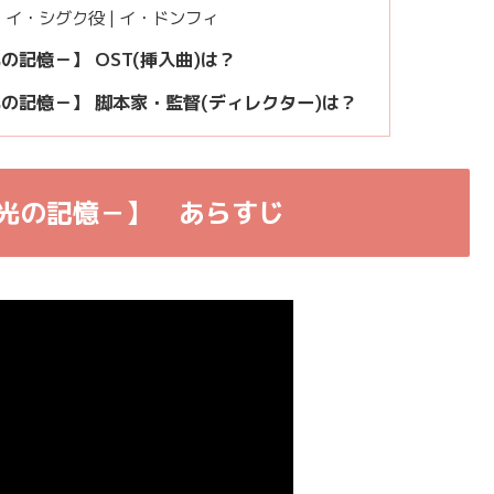
イ・シグク役 | イ・ドンフィ
記憶－】 OST(挿入曲)は？
の記憶－】 脚本家・監督(ディレクター)は？
閃光の記憶－】 あらすじ