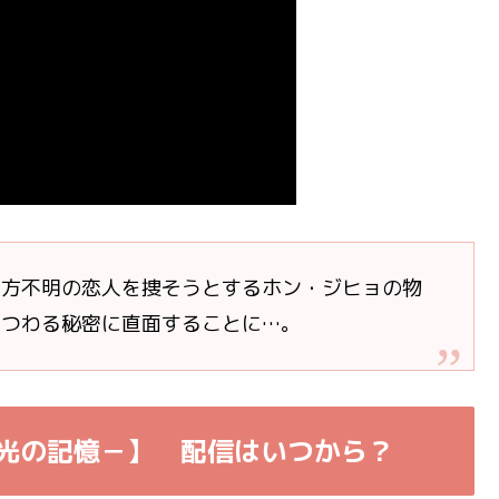
行方不明の恋人を捜そうとするホン・ジヒョの物
まつわる秘密に直面することに
…
。
閃光の記憶－】
配信はいつから？