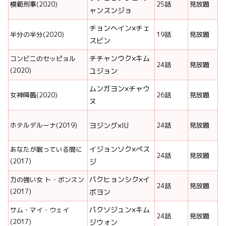
模範刑事(2020)
25話
見放題
ャンスンジョ
チョンヘイン×チェ
半分の半分(2020)
19話
見放題
スビン
チチャンウク×キム
コンビニのセッピョル
24話
見放題
(2020)
ユジョン
ムンガヨン×チャウ
女神降臨(2020)
26話
見放題
ヌ
ホテルデルーナ(2019)
ヨジング×IU
24話
見放題
イジョンソク×ぺス
あなたが眠っている間に
24話
見放題
(2017)
ジ
パクヒョンシク×イ
力の強い女 ト・ボンスン
24話
見放題
(2017)
ボヨン
パクソジュン×キム
サム・マイ・ウェイ
24話
見放題
(2017)
ジウォン