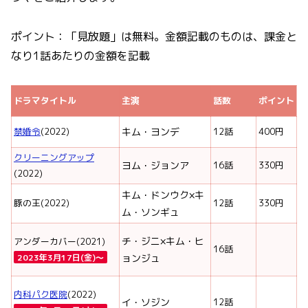
ポイント：「見放題」は無料。金額記載のものは、課金と
なり1話あたりの金額を記載
ドラマタイトル
主演
話数
ポイント
禁婚令
(2022)
キム・ヨンデ
12話
400円
クリーニングアップ
ヨム・ジョンア
16話
330円
(2022)
キム・ドンウク×キ
豚の王(2022)
12話
330円
ム・ソンギュ
チ・ジニ×キム・ヒ
アンダーカバー(2021)
16話
2023年3月17日(金)〜
ョンジュ
内科パク医院
(2022)
イ・ソジン
12話