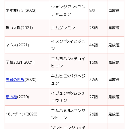
ウォンジアン×ユン
少年非行２(2022)
8話
見放題
チャニョン
黒い太陽(2021)
ナムグンミン
28話
見放題
イスンギ×イヒジュ
マウス(2021)
44話
見放題
ン
キムヨハン×チョイ
学校2021(2021)
16話
見放題
ヒョン
キムヒエ×パクへジ
夫婦の世界
(2020)
32話
見放題
ュン
イジュンギ×ムンチ
悪の花
(2020)
27話
見放題
ェウォン
キムハヌル×ユンサ
18アゲイン(2020)
26話
見放題
ンヒョン
ソンヒョンジュ×チ