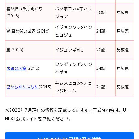
パクボゴム×キムユ
雲が描いた月明かり
26話
見放題
(2016)
ジョン
イジョンソク×ハン
W 君と僕の世界 (2016)
24話
見放題
ヒョジュ
麗(2016)
イジュンギ×IU
20話
見放題
ソンジュンギ×ソン
太陽の末裔
(2016)
24話
見放題
ヘギョ
キムスヒョン×チョ
星から来たあなた
(2013)
21話
見放題
ンジヒョン
※2022年7月現在の情報を記載しています。正式な内容は、U-
NEXT公式サイトをご覧ください。