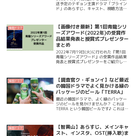
送予定のテギョン主演ドラマ「ブライン
ド」のあらすじ、キャスト、視聴方法、
OST(挿入曲)についてご紹介します。 韓
国ドラマ【ブラインド】 あらすじ 悔し
い被害者になった平凡な市民と不快な真
【画像付き最新】第1回青龍シリ
実に目...
韓国ドラマ
ーズアワード(2022年)の受賞作
品結果発表と授賞式プレゼンター
まとめ
2022年7月19日(火)に行われた『第1回
青龍シリーズアワード』の受賞作品結果
発表と授賞式プレゼンターをご紹介しま
す✨ 『第1回青龍シリーズアワード』の
ノミネート作品、視聴方法はこちらから
ご覧ください。 当日のアーカイブは、こ
【調査官ク・ギョンイ】など最近
ちら...
韓国ドラマ
の韓国ドラマでよく見かける緑の
パッケージのビール「TERRA」
最近の韓国ドラマで、よく緑のパッケー
ジのビールを見かけませんか？ これは
TERRA という韓国ビールです♪ これは、
韓国ドラマで使用される間接広告の1つで
あるプロダクトプレースメント『PPL』の
1つです。『PPL』については、こちら♪...
【智異山】あらすじ、メインキャ
韓国ドラマ
スト、インスタ、OST(挿入歌)ま