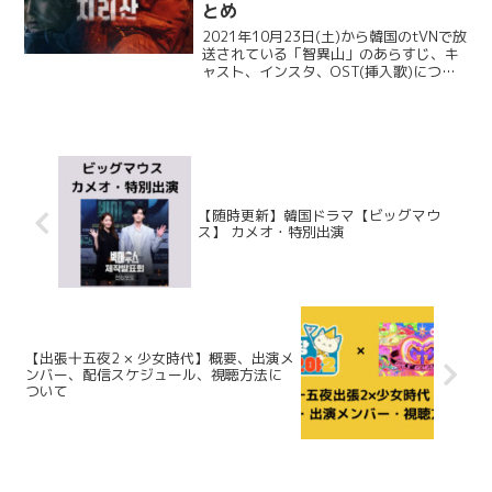
とめ
2021年10月23日(土)から韓国のtVNで放
送されている「智異山」のあらすじ、キ
ャスト、インスタ、OST(挿入歌)につい
てご紹介します。 2022年4月よりMnet
でも配信されることが決まりました👏 智
異山 あらすじ 智異山のそびえ立つ...
【随時更新】韓国ドラマ【ビッグマウ
ス】 カメオ・特別出演
【出張十五夜2 × 少女時代】概要、出演メ
ンバー、配信スケジュール、視聴方法に
ついて