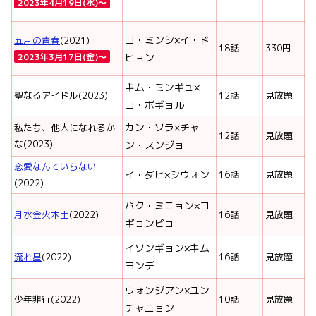
2023年4月19日(水)〜
コ・ミンシ×イ・ド
五月の青春
(2021)
18話
330円
2023年3月17日(金)〜
ヒョン
キム・ミンギュ×
聖なるアイドル(2023)
12話
見放題
コ・ボギョル
カン・ソラ×チャ
私たち、他人になれるか
12話
見放題
な(2023)
ン・スンジョ
恋愛なんていらない
イ・ダヒ×シウォン
16話
見放題
(2022)
パク・ミニョン×コ
月水金火木土
(2022)
16話
見放題
ギョンピョ
イソンギョン×キム
流れ星
(2022)
16話
見放題
ヨンデ
ウォンジアン×ユン
少年非行(2022)
10話
見放題
チャニョン