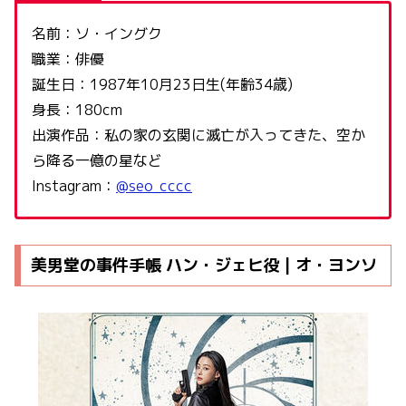
名前：ソ・イングク
職業：俳優
誕生日：1987年10月23日生(年齢34歳)
身長：180cm
出演作品：私の家の玄関に滅亡が入ってきた、空か
ら降る一億の星など
Instagram：
@seo_cccc
美男堂の事件手帳 ハン・ジェヒ役 | オ・ヨンソ