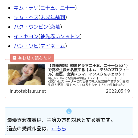
キム・テリ
(
二十五、二十一
)
キム・ヘス
(
未成年裁判
)
パク・ウンビン
(
恋慕
)
イ・セヨン
(
袖先赤いクットン
)
ハン・ソヒ
(
マイネーム
)
【詳細解説】韓国ドラマ二十五、二十一(2521)
で高校生役を名演する【キム・テリのプロフィー
ル】経歴、出演ドラマ、インスタをチェック！
現在Netflixで配信中の韓国ドラマ【二十五、二十一】
(2521)はストーリーの巧みさでも人気沸騰中ですが、高校
生役を見事に演じられているキムテリさんの実年齢が31歳
というニュースも話題ですよね♪可愛くて素敵な、キム・
inutotabisuru.net
2022.03.19
テリさんに絶賛沼落ち...
最優秀演技賞は、主演の方を対象とする賞です。
過去の受賞作品は、
こちら