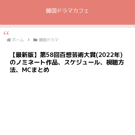
韓国ドラマカフェ
ホーム
韓国ドラマ
【最新版】第58回百想芸術大賞(2022年)
のノミネート作品、スケジュール、視聴方
法、MCまとめ