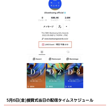
5月6日(金)授賞式当日の配信タイムスケジュール