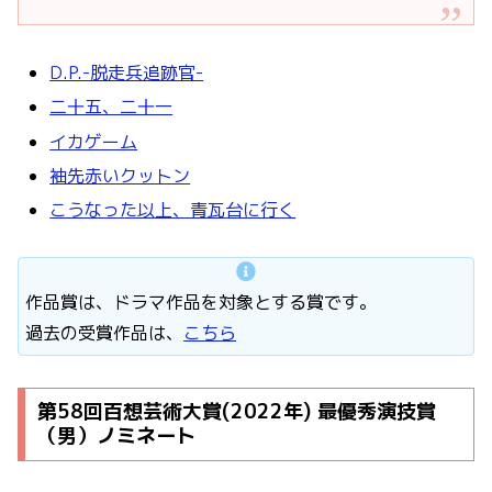
D.P.-脱走兵追跡官-
二十五、二十一
イカゲーム
袖先赤いクットン
こうなった以上、青瓦台に行く
作品賞は、ドラマ作品を対象とする賞です。
過去の受賞作品は、
こちら
第58回百想芸術大賞(2022年) 最優秀演技賞
（男）ノミネート