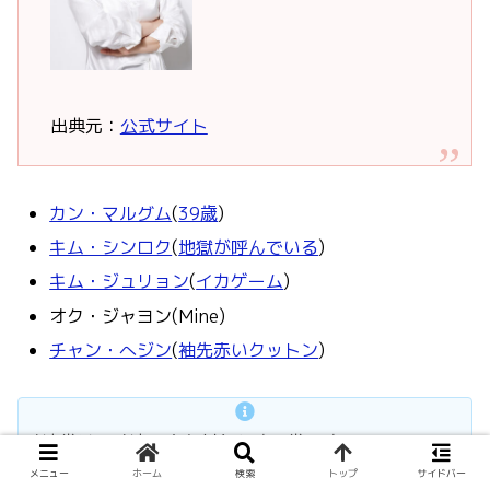
出典元：
公式サイト
カン・マルグム
(
39歳
)
キム・シンロク
(
地獄が呼んでいる
)
キム・ジュリョン
(
イカゲーム
)
オク・ジャヨン(Mine)
チャン・へジン
(
袖先赤いクットン
)
助演賞は、助演の方を対象とする賞です。
過去の受賞作品は、
こちら
メニュー
ホーム
検索
トップ
サイドバー