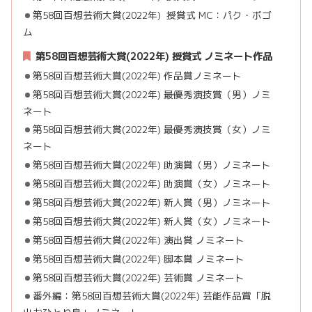
第58回百想芸術大賞(2022年) 授賞式 MC：パク・ボゴ
ム
第58回百想芸術大賞(2022年) 授賞式 ノミネート作品
第58回百想芸術大賞(2022年) 作品賞ノミネート
第58回百想芸術大賞(2022年) 最優秀演技賞（男）ノミ
ネート
第58回百想芸術大賞(2022年) 最優秀演技賞（女）ノミ
ネート
第58回百想芸術大賞(2022年) 助演賞（男）ノミネート
第58回百想芸術大賞(2022年) 助演賞（女）ノミネート
第58回百想芸術大賞(2022年) 新人賞（男）ノミネート
第58回百想芸術大賞(2022年) 新人賞（女）ノミネート
第58回百想芸術大賞(2022年) 演出賞 ノミネート
第58回百想芸術大賞(2022年) 脚本賞 ノミネート
第58回百想芸術大賞(2022年) 芸術賞 ノミネート
番外編：第58回百想芸術大賞(2022年) 芸能作品賞「脱