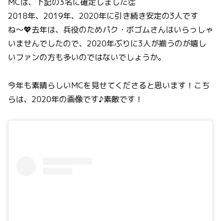
MCは、下記の3名に確定しました👏
2018年、2019年、2020年に引き続き安定の3人です
ね〜💖去年は、兵役のためパク・ボゴムさんはいらっしゃ
いませんでしたので、2020年ぶりに3人が揃うのが嬉し
いファンの方も多いのではないでしょうか。
今年も素晴らしいMCを見せてくださると思います！こち
らは、2020年の画像です♪素敵です！