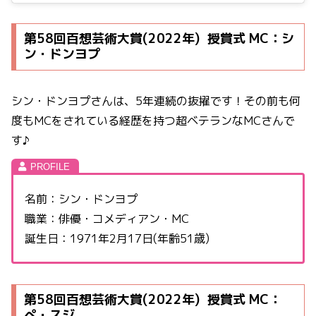
第58回百想芸術大賞(2022年) 授賞式 MC：シ
ン・ドンヨプ
シン・ドンヨプさんは、5年連続の抜擢です！その前も何
度もMCをされている経歴を持つ超ベテランなMCさんで
す♪
名前：シン・ドンヨプ
職業：俳優・コメディアン・MC
誕生日：1971年2月17日(年齢51歳)
第58回百想芸術大賞(2022年) 授賞式 MC：
ぺ・スジ