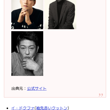
出典元：
公式サイト
イ・ドクファ
(
袖先赤いクットン
)