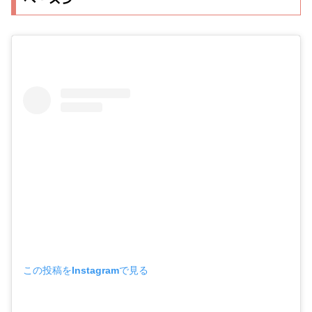
この投稿をInstagramで見る