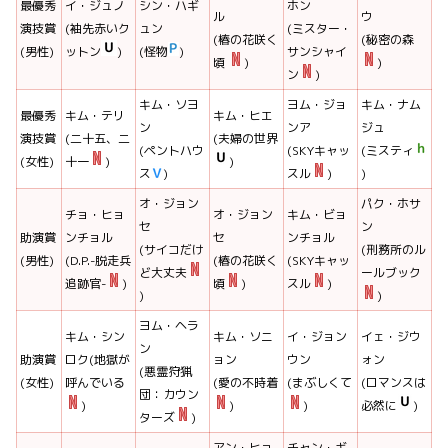
最優秀
イ・ジュノ
シン・ハギ
ホン
ル
ウ
演技賞
(袖先赤いク
ュン
(ミスター・
(椿の花咲く
(秘密の森
(男性)
ットン
)
(怪物
)
サンシャイ
頃
)
)
ン
)
キム・ソヨ
ヨム・ジョ
キム・ナム
最優秀
キム・テリ
キム・ヒエ
ン
ンア
ジュ
演技賞
(二十五、二
(夫婦の世界
(ペントハウ
(SKYキャッ
(ミスティ
(女性)
十一
)
)
ス
)
スル
)
)
オ・ジョン
パク・ホサ
チョ・ヒョ
オ・ジョン
キム・ビョ
セ
ン
助演賞
ンチョル
セ
ンチョル
(サイコだけ
(刑務所のル
(男性)
(D.P.-脱走兵
(椿の花咲く
(SKYキャッ
ど大丈夫
ールブック
追跡官-
)
頃
)
スル
)
)
)
ヨム・ヘラ
キム・シン
キム・ソニ
イ・ジョン
イェ・ジウ
ン
助演賞
ロク(地獄が
ョン
ウン
ォン
(悪霊狩猟
(女性)
呼んでいる
(愛の不時着
(まぶしくて
(ロマンスは
団：カウン
)
)
)
必然に
)
ターズ
)
アン・ヒョ
チャン・ギ