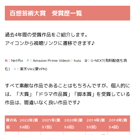
百想芸術大賞 受賞歴一覧
過去4年間の受賞作品をご紹介します。
アイコンから視聴リンクに遷移できます♪
N
：Netflix
P
：Amazon Prime Video
h
：hulu
U
：U-NEXT(有料配信も含
む)
V
：楽天Viki(要VPN)
すべて素敵な作品であることはもちろんですが、個人的に
は、「大賞」「ドラマ作品賞」「脚本賞」を受賞している
作品は、間違いなく良い作品です♪
賞の名
2022年(第
2021年(第
2020年(第
2019年(第
2018年(第
前
58回)
57回)
56回)
55回)
54回)