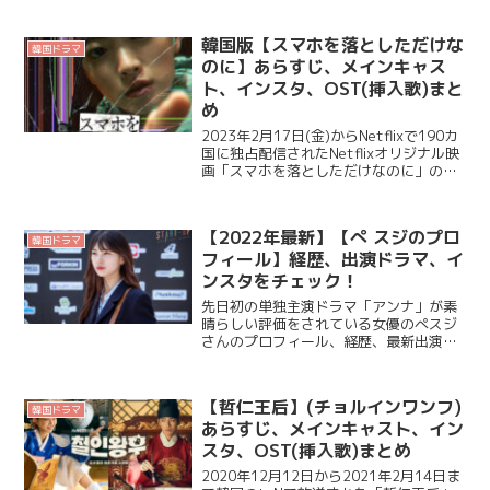
Disney+で視聴 【IN THE SOOP(インザ
スー...
韓国版【スマホを落としただけな
韓国ドラマ
のに】あらすじ、メインキャス
ト、インスタ、OST(挿入歌)まと
め
2023年2月17日(金)からNetflixで190カ
国に独占配信されたNetflixオリジナル映
画「スマホを落としただけなのに」のあ
らすじ、メインキャスト、インスタ、
OST(挿入歌)についてご紹介します。 韓
国版【スマホを落としただけなの...
【2022年最新】【ぺ スジのプロ
韓国ドラマ
フィール】経歴、出演ドラマ、イ
ンスタをチェック！
先日初の単独主演ドラマ「アンナ」が素
晴らしい評価をされている女優のぺスジ
さんのプロフィール、経歴、最新出演ド
ラマ、インスタをご紹介します💡 ペ ス
ジ プロフィール 本名(韓国語名) ペ ス
ジ(배수지) 誕生日 1994年10月10...
【哲仁王后】(チョルインワンフ)
韓国ドラマ
あらすじ、メインキャスト、イン
スタ、OST(挿入歌)まとめ
2020年12月12日から2021年2月14日ま