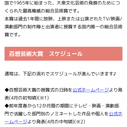
国で1965年に始まった、大衆文化芸術の発展のためにつ
くられた最高権威の総合芸術賞です。
本賞は過去1年間に放映、上映または公演されたTV/映画/
演劇部門の制作陣と出演者に授賞する国内唯一の総合芸術
賞です。
百想芸術大賞 スケジュール
通常は、下記の流れでスケジュールが進んでいきます♪
◆百想芸術大賞の授賞式の日時を
公式ホームページ
より発
表(4月の初旬頃)(※1)
◆前年度春から12か月間の期間にテレビ・映画・演劇部
門で活躍した部門別のノミネートした作品や個人を
公式ホ
ームページ
より発表(4月の中旬頃)(※2)