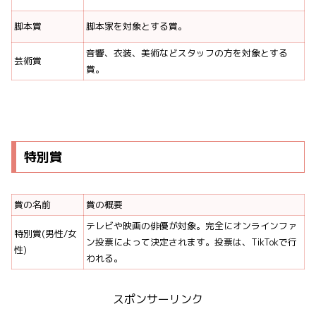
脚本賞
脚本家を対象とする賞。
音響、衣装、美術などスタッフの方を対象とする
芸術賞
賞。
特別賞
賞の名前
賞の概要
テレビや映画の俳優が対象。完全にオンラインファ
特別賞(男性/女
ン投票によって決定されます。投票は、TikTokで行
性)
われる。
スポンサーリンク