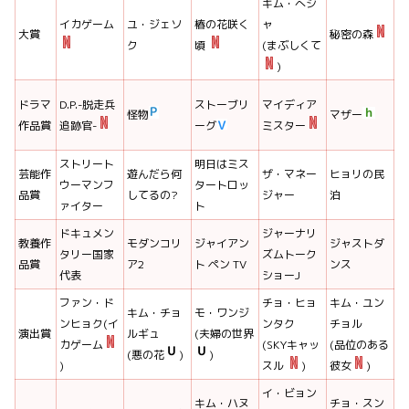
キム・へジ
イカゲーム
ユ・ジェソ
椿の花咲く
ャ
大賞
秘密の森
ク
頃
(まぶしくて
)
ドラマ
D.P.-脱走兵
ストーブリ
マイディア
怪物
マザー
作品賞
追跡官-
ーグ
ミスター
ストリート
明日はミス
芸能作
遊んだら何
ザ・マネー
ヒョリの民
ウーマンフ
タートロッ
品賞
してるの?
ジャー
泊
ァイター
ト
ドキュメン
ジャーナリ
教養作
モダンコリ
ジャイアン
ジャストダ
タリー国家
ズムトーク
品賞
ア2
ト ペン TV
ンス
代表
ショーJ
ファン・ド
チョ・ヒョ
キム・ユン
キム・チョ
モ・ワンジ
ンヒョク(イ
ンタク
チョル
演出賞
ルギュ
(夫婦の世界
カゲーム
(SKYキャッ
(品位のある
(悪の花
)
)
)
スル
)
彼女
)
イ・ビョン
キム・ハヌ
チョ・スン