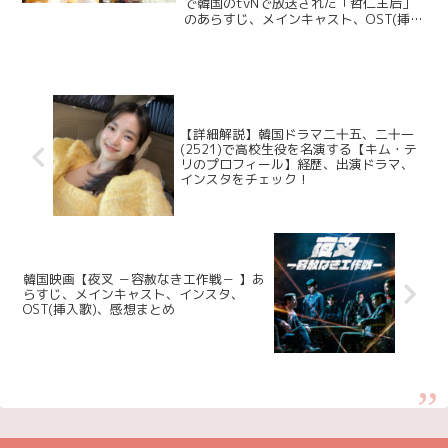
で韓国のtvNで放送された「哲仁王后」
のあらすじ、メインキャスト、OST(挿入
歌)についてご紹介します。 2022年9月9
日(金)からテレビ東京（月～金曜朝8時15
分から）にて放送が決まりま...
【詳細解説】韓国ドラマ二十五、二十一
(2521)で高校生役を名演する【キム・テ
リのプロフィール】経歴、出演ドラマ、
インスタをチェック！
韓国映画【夜叉 －容赦なき工作戦－ 】あ
らすじ、メインキャスト、インスタ、
OST(挿入歌)、感想まとめ