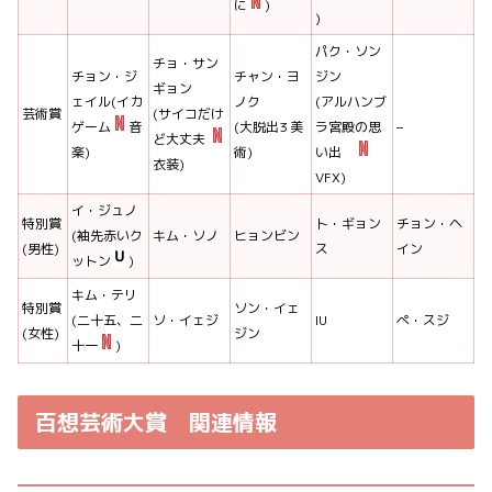
に
)
)
パク・ソン
チョ・サン
チョン・ジ
チャン・ヨ
ジン
ギョン
ェイル(イカ
ノク
(アルハンブ
芸術賞
(サイコだけ
–
ゲーム
音
(大脱出3 美
ラ宮殿の思
ど大丈夫
楽)
術)
い出
衣装)
VFX)
イ・ジュノ
特別賞
ト・ギョン
チョン・ヘ
(袖先赤いク
キム・ソノ
ヒョンビン
(男性)
ス
イン
ットン
)
キム・テリ
特別賞
ソン・イェ
(二十五、二
ソ・イェジ
IU
ぺ・スジ
(女性)
ジン
十一
)
百想芸術大賞 関連情報