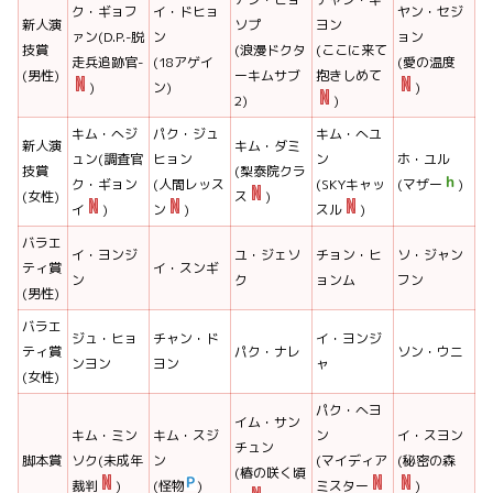
ク・ギョフ
イ・ドヒョ
ヤン・セジ
新人演
ソプ
ヨン
ァン(D.P.-脱
ン
ョン
技賞
(浪漫ドクタ
(ここに来て
走兵追跡官-
(18アゲイ
(愛の温度
(男性)
ーキムサブ
抱きしめて
)
ン)
)
2)
)
キム・へジ
パク・ジュ
キム・へユ
新人演
キム・ダミ
ュン(調査官
ヒョン
ン
ホ・ユル
技賞
(梨泰院クラ
ク・ギョン
(人間レッス
(SKYキャッ
(マザー
)
(女性)
ス
)
イ
)
ン
)
スル
)
バラエ
イ・ヨンジ
ユ・ジェソ
チョン・ヒ
ソ・ジャン
ティ賞
イ・スンギ
ン
ク
ョンム
フン
(男性)
バラエ
ジュ・ヒョ
チャン・ド
イ・ヨンジ
ティ賞
パク・ナレ
ソン・ウニ
ンヨン
ヨン
ャ
(女性)
パク・へヨ
イム・サン
キム・ミン
キム・スジ
ン
イ・スヨン
チュン
脚本賞
ソク(未成年
ン
(マイディア
(秘密の森
(椿の咲く頃
裁判
)
(怪物
)
ミスター
)