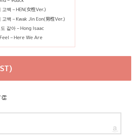
nd – 9duck
고백 – HEN(女性Ver.)
백 – Kwak Jin Eon(男性Ver.)
도 같아 – Hong Isaac
eel – Here We Are
T)
👏