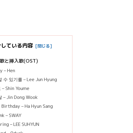
介している内容
歌と挿入歌(OST)
y – Hen
 수 있기를 – Lee Jun Hyung
– Shin Youme
– Jin Dong Wook
Birthday – Ha Hyun Sang
nk – SWAY
ring – LEE SUHYUN