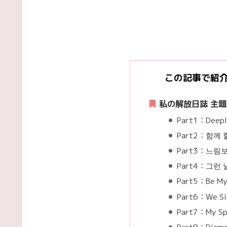
この記事で紹
私の解放日誌 主題
Part1：Deepl
Part2：함께 할
Part3：느림보 
Part4：그런 날 
Part5：Be My 
Part6：We Si
Part7：My Sp