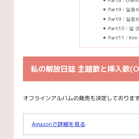
Part8：Diamo
Part9：일종의 
Part9：일종의 고
Part10：알 것
Part11：Kim F
私の解放日誌 主題歌と挿入歌(OS
オフラインアルバムの発売も決定しております
Amazonで詳細を見る