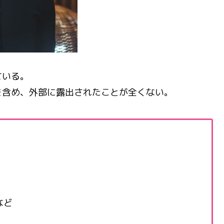
ている。
を含め、外部に露出されたことが全くない。
など