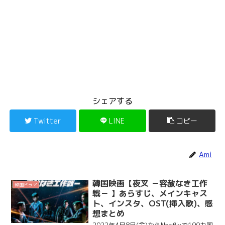
シェアする
Twitter
LINE
コピー
Ami
韓国映画【夜叉 －容赦なき工作
韓国ドラマ
戦－ 】あらすじ、メインキャス
ト、インスタ、OST(挿入歌)、感
想まとめ
2022年4月8日(金)からNetflixで190カ国