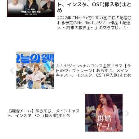
ト、インスタ、OST(挿入歌)まと
め
2022年にNetflixで190カ国に独占配信さ
れる予定のNetflixオリジナル作品「配達
人 ～終末の救世主～」のあらすじ、キャ
スト、インスタ、OST(挿入歌)について
ご紹介します。 韓国ドラマ【配達人 ～終
末の救世主～】 あらすじ 深...
キムセジョン×ナムユンス主演ドラマ【今
日のウェブトゥーン】あらすじ、メイン
キャスト、インスタ、OST(挿入歌)まとめ
【再婚ゲーム】あらすじ、メインキャス
ト、インスタ、OST(挿入歌)まとめ