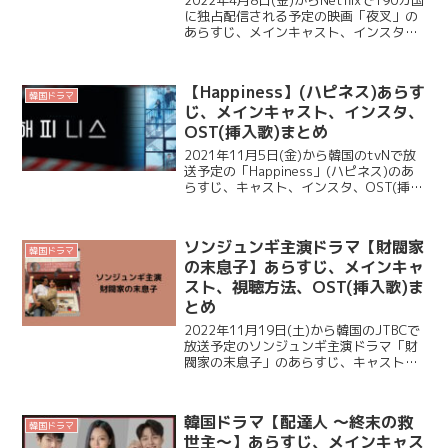
に独占配信される予定の映画「夜叉」の
あらすじ、メインキャスト、インスタ、
OST(挿入歌)についてご紹介します。 韓
国映画 【夜叉 －容赦なき工作戦－ 】
あらすじ 世界で最もスパイが密...
【Happiness】(ハピネス)あらす
韓国ドラマ
じ、メインキャスト、インスタ、
OST(挿入歌)まとめ
2021年11月5日(金)から韓国のtvNで放
送予定の「Happiness」(ハピネス)のあ
らすじ、キャスト、インスタ、OST(挿入
歌)についてご紹介します。 こちらも、
「愛の不時着」「トッケビ」など有名作
品を数多く輩出している「スタジオ...
ソンジュンギ主演ドラマ【財閥家
韓国ドラマ
の末息子】あらすじ、メインキャ
スト、視聴方法、OST(挿入歌)ま
とめ
2022年11月19日(土)から韓国のJTBCで
放送予定のソンジュンギ主演ドラマ「財
閥家の末息子」のあらすじ、キャスト、
視聴方法、OST(挿入曲)についてご紹介
します。 日本での配信は、楽天Viki(要
VPN)です。 韓国ドラマ【財閥家の...
韓国ドラマ【配達人 ～終末の救
韓国ドラマ
世主～】あらすじ、メインキャス