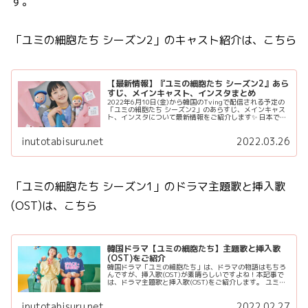
す。
「ユミの細胞たち シーズン2」のキャスト紹介は、こちら
【最新情報】『ユミの細胞たち シーズン2』あら
すじ、メインキャスト、インスタまとめ
2022年6月10日(金)から韓国のTvingで配信される予定の
「ユミの細胞たち シーズン2」のあらすじ、メインキャス
ト、インスタについて最新情報をご紹介します✨ 日本で
は、2022年9月14日(水)よりAmazon Prime Vide...
inutotabisuru.net
2022.03.26
「ユミの細胞たち シーズン1」のドラマ主題歌と挿入歌
(OST)は、こちら
韓国ドラマ【ユミの細胞たち】主題歌と挿入歌
(OST)をご紹介
韓国ドラマ「ユミの細胞たち」は、ドラマの物語はもちろ
んですが、挿入歌(OST)が素晴らしいですよね！本記事で
は、ドラマ主題歌と挿入歌(OST)をご紹介します。 ユミの
細胞たちでも登場する「KAHI」マルチバームスティック♪
「ユミの細...
inutotabisuru.net
2022.02.27