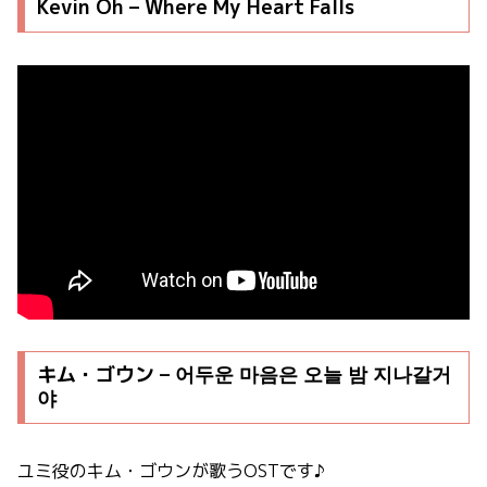
Kevin Oh – Where My Heart Falls
キム・ゴウン – 어두운 마음은 오늘 밤 지나갈거
야
ユミ役のキム・ゴウンが歌うOSTです♪