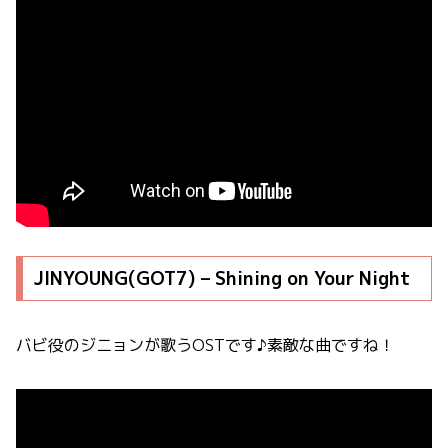
JINYOUNG(GOT7) – Shining on Your Night
バビ役のジニョンが歌うOSTです♪素敵な曲ですね！