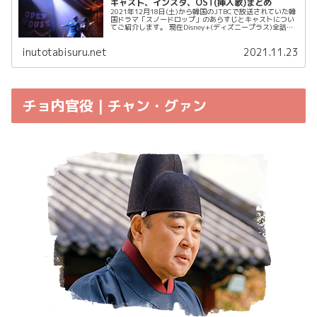
キャスト、インスタ、OST(挿入歌)まとめ
2021年12月18日(土)から韓国のJTBCで放送されていた韓
国ドラマ「スノードロップ」のあらすじとキャストについ
てご紹介します。 現在Disney+(ディズニープラス)全話独
占配信中 スノードロップをDisney+で視聴 「スノード...
inutotabisuru.net
2021.11.23
チョ内官役 | チャン・グァン