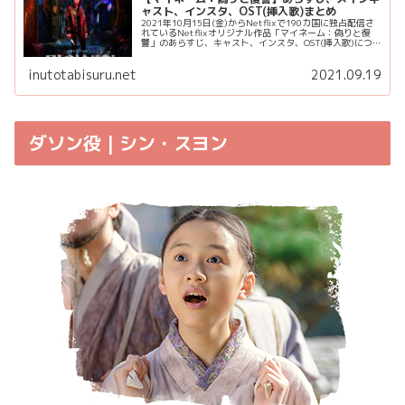
ャスト、インスタ、OST(挿入歌)まとめ
2021年10月15日(金)からNetflixで190カ国に独占配信さ
れているNetflixオリジナル作品「マイネーム：偽りと復
讐」のあらすじ、キャスト、インスタ、OST(挿入歌)につ
いてご紹介します。
inutotabisuru.net
2021.09.19
ダソン役 | シン・スヨン