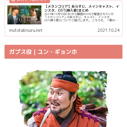
【メランコリア】あらすじ、メインキャスト、イ
ンスタ、OST(挿入歌)まとめ
2021年11月10日(水)から韓国のtVNで配信されていた
「メランコリア」のあらすじ、キャスト、インスタ、
OST(挿入歌)についてご紹介します。 こちらも、「愛の不
時着」「トッケビ」など有名作品を数多く輩出している
「スタジオドラゴン」の...
inutotabisuru.net
2021.10.24
ガプス役 | ユン・ギョンホ