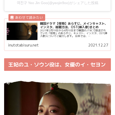
여진구 Yeo Jin Goo(@yeojin9oo)がシェアした投稿
韓国ドラマ【怪物】あらすじ、メインキャスト、
インスタ、視聴方法、OST(挿入歌)まとめ
2021年2月19日から4月10日まで韓国のJTBCで放送され
ていた「怪物」のあらすじ、キャスト、インスタ、OST(挿
入歌)についてご紹介します。 日本では、
AmazonPrimeVideo(アマプラ)、dTV、Hulu、FODで配信
中です...
inutotabisuru.net
2021.12.27
王妃のユ・ソウン役は、女優のイ・セヨン