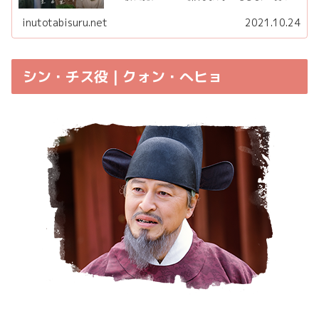
時着」「トッケビ」など有名作品を数多く輩出している
「スタジオドラゴン」の...
inutotabisuru.net
2021.10.24
シン・チス役 | クォン・へヒョ