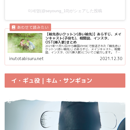
이세영(@seyoung_10)がシェアした投稿
【袖先赤いクットン(赤い袖先)】あらすじ、メイ
ンキャスト(子役も)、相関図、インスタ、
OST(挿入歌)まとめ
2021年11月12日から韓国のMBCで放送された「袖先赤い
クットン(赤い袖先)」のあらすじ、メインキャスト、相関
図、インスタ、OST(挿入歌)についてご紹介します。 「袖
先赤いクットン(赤い袖先)」のBlu-rayも発売が決定しまし
inutotabisuru.net
2021.12.30
た✨...
イ・ギュ役 | キム・サンギョン