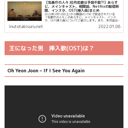
【気象庁の人々:社内恋愛は予測不能?!】あらす
じ、メインキャスト、相関図、Netflixの配信時
間、インスタ、OST(挿入曲)まとめ
2022年2月12日(土)から韓国のJTBCで放送されている
「気象庁の人々」のあらすじ、メインキャスト、インス
タ、OST(挿入曲)についてご紹介します。また、本作品は
日本のNetflixでも配信されています👏 オフラインアルバ
inutotabisuru.net
2022.01.06
ムも発売中👏...
王になった男 挿入歌(OST)は？
Oh Yeon Joon – If I See You Again