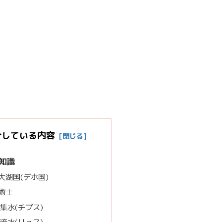
介している内容
知識
大湖国(デホ国)
術士
集水(チプス)
流水(リュス)