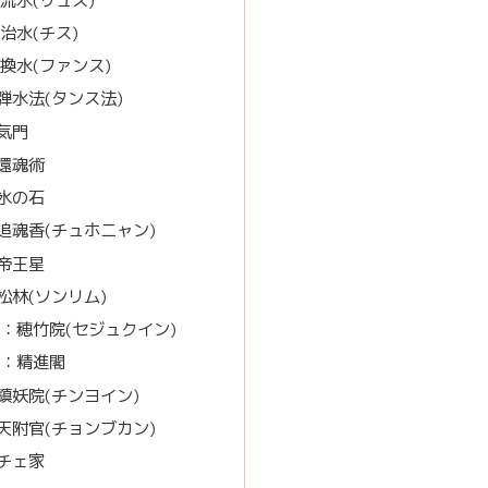
治水(チス)
換水(ファンス)
弾水法(タンス法)
気門
還魂術
氷の石
追魂香(チュホニャン)
帝王星
松林(ソンリム)
：穂竹院(セジュクイン)
】：精進閣
鎮妖院(チンヨイン)
天附官(チョンブカン)
チェ家