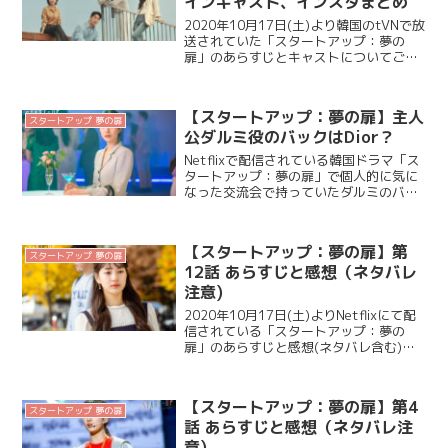
インキャスト、インスタまとめ
2020年10月17日(土)より韓国のtVNで放
送されていた「スタートアップ：夢の
扉」のあらすじとキャストについてご紹
介します。本作品は、Netflixで全話視聴
することが可能です👏 「スタートアッ
プ」のOST(挿入曲)は、こちら ...
【スタートアップ：夢の扉】主人
スタートアップ 夢の扉
公ダルミ役のバックはDior？
Netflixで配信されている韓国ドラマ「ス
タートアップ：夢の扉」で個人的に気に
なった交流会で持っていたダルミのバッ
グについてご紹介します。 交流会のシー
ンについて 第3話の交流会のシーンでバ
ッグは登場します。ダルミが左手に持っ
【スタートアップ：夢の扉】第
ているハンド...
スタートアップ 夢の扉
12話 あらすじと感想（ネタバレ
注意)
2020年10月17日(土)よりNetflixにて配
信されている「スタートアップ：夢の
扉」のあらすじと感想(ネタバレ含む)を
ご紹介します。もうすでに第12話を見
た！という方と一緒に楽しめたらと思い
ますので、まだ見ていない方は、見た後
【スタートアップ：夢の扉】第4
に読んで...
スタートアップ 夢の扉
話 あらすじと感想（ネタバレ注
意)